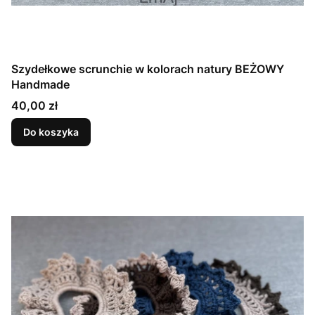
Szydełkowe scrunchie w kolorach natury BEŻOWY
Handmade
Cena
40,00 zł
Do koszyka