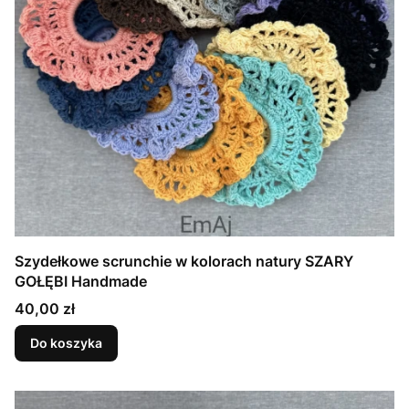
Szydełkowe scrunchie w kolorach natury SZARY
GOŁĘBI Handmade
Cena
40,00 zł
Do koszyka