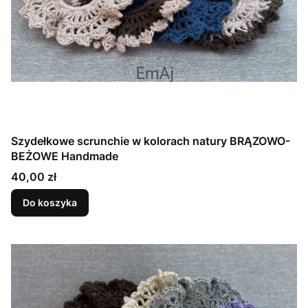
Szydełkowe scrunchie w kolorach natury BRĄZOWO-
BEŻOWE Handmade
Cena
40,00 zł
Do koszyka