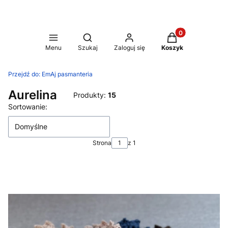
Produkty w koszy
Otwórz wyszukiwarkę
Menu
Szukaj
Zaloguj się
Koszyk
Przejdź do:
EmAj pasmanteria
Aurelina
Produkty:
15
Lista produktów
Sortowanie:
Domyślne
Strona
z 1