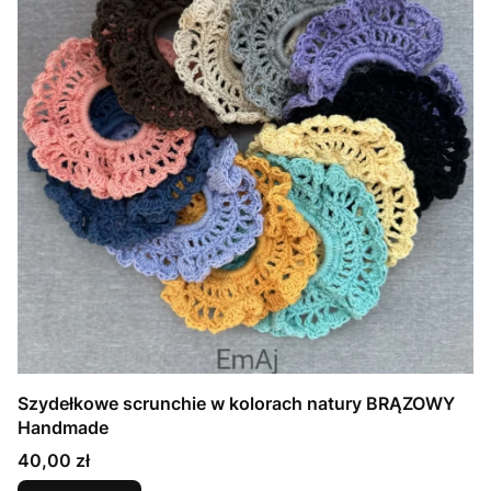
Szydełkowe scrunchie w kolorach natury BRĄZOWY
Handmade
Cena
40,00 zł