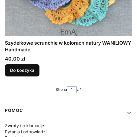
Szydełkowe scrunchie w kolorach natury WANILIOWY
Handmade
Cena
40,00 zł
Do koszyka
Strona
z 1
Linki w stopce
POMOC
Zwroty i reklamacje
Pytania i odpowiedzi