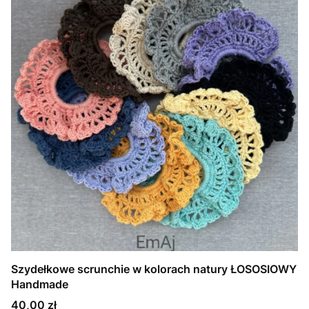
Szydełkowe scrunchie w kolorach natury ŁOSOSIOWY
Handmade
Cena
40,00 zł