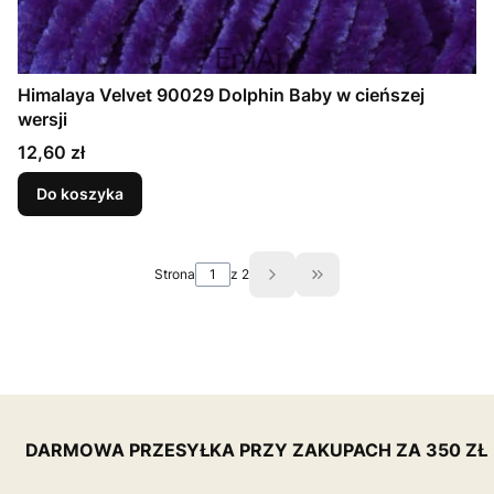
Himalaya Velvet 90029 Dolphin Baby w cieńszej
wersji
Cena
12,60 zł
Do koszyka
Strona
z 2
Przejdź do ostatniej st
DARMOWA PRZESYŁKA PRZY ZAKUPACH ZA 350 ZŁ