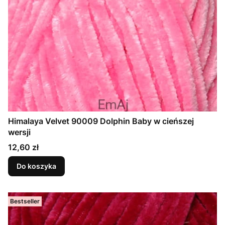
Himalaya Velvet 90009 Dolphin Baby w cieńszej
wersji
Cena
12,60 zł
Do koszyka
Bestseller