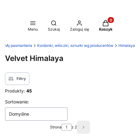
Produkty w koszy
Otwórz wyszukiwarkę
Menu
Szukaj
Zaloguj się
Koszyk
EmAj pasmanteria
Kordonki, włóczki, sznurki wg producentów
Himalaya
Velvet Himalaya
Filtry
Produkty:
45
Lista produktów
Sortowanie:
Domyślne
Strona
z 2
Następne produkty