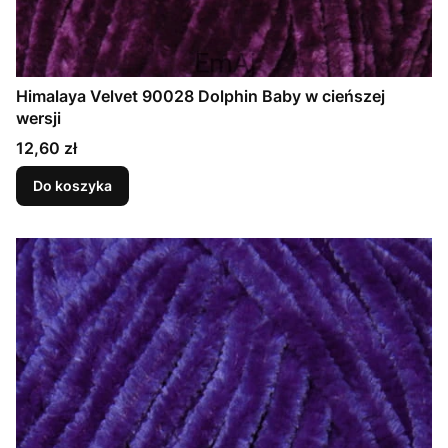
Himalaya Velvet 90028 Dolphin Baby w cieńszej
wersji
Cena
12,60 zł
Do koszyka