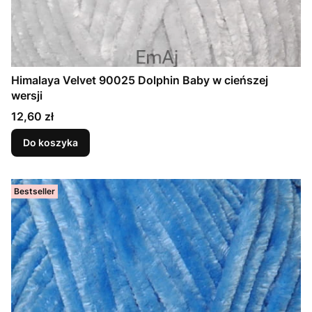
Himalaya Velvet 90025 Dolphin Baby w cieńszej
wersji
Cena
12,60 zł
Do koszyka
Bestseller