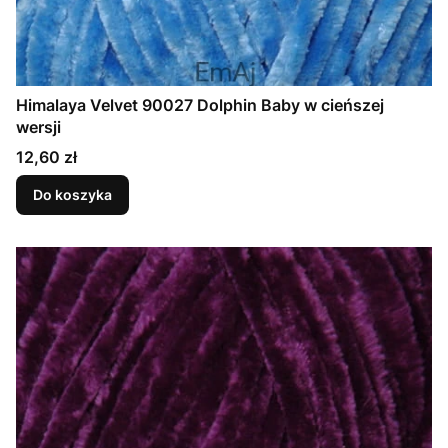
Himalaya Velvet 90027 Dolphin Baby w cieńszej
wersji
Cena
12,60 zł
Do koszyka