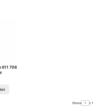
m 611 708
ł
ści
Strona
z 1