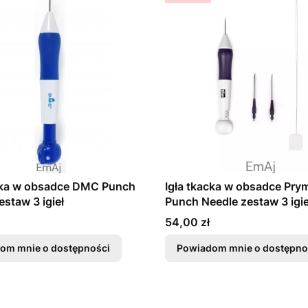
acka w obsadce DMC Punch
Igła tkacka w obsadce Pry
estaw 3 igieł
Punch Needle zestaw 3 igie
Cena
54,00 zł
om mnie o dostępności
Powiadom mnie o dostępno