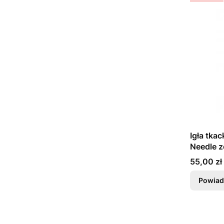
Igła tk
Needle z
Cena
55,00 zł
Powiad