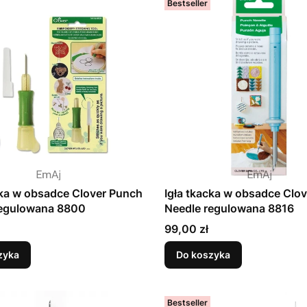
Bestseller
cka w obsadce Clover Punch
Igła tkacka w obsadce Clo
eedle regulowana 8800
Needle regulowana 8816
Cena
99,00 zł
zyka
Do koszyka
Bestseller