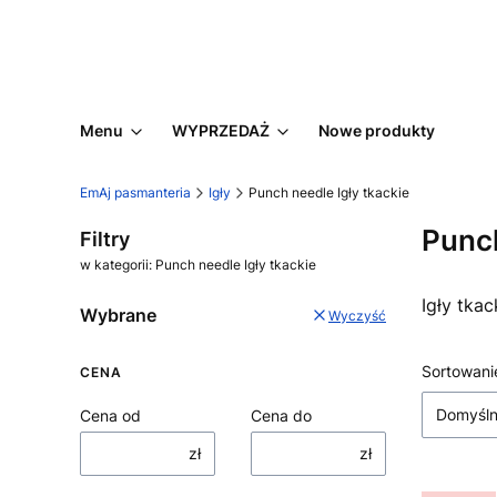
Menu
WYPRZEDAŻ
Nowe produkty
EmAj pasmanteria
Igły
Punch needle Igły tkackie
Punch
Filtry
w kategorii: Punch needle Igły tkackie
Igły tka
Wybrane
Wyczyść
Lista
Sortowani
CENA
Domyśl
Cena od
Cena do
zł
zł