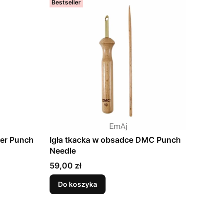
Bestseller
ver Punch
Igła tkacka w obsadce DMC Punch
Needle
Cena
59,00 zł
Do koszyka