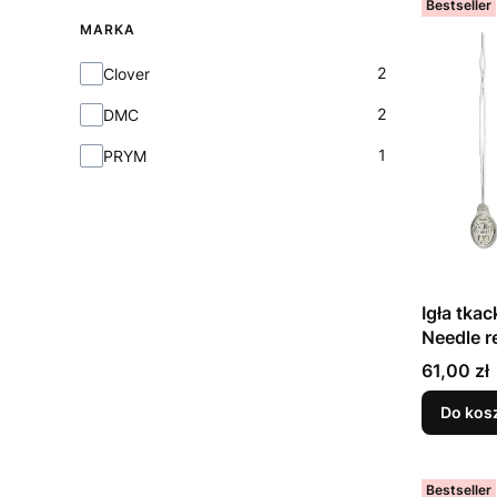
Bestseller
MARKA
Marka
2
Clover
2
DMC
1
PRYM
Igła tka
N
Cena
61,00 zł
Do kos
Bestseller