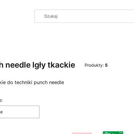
 needle Igły tkackie
Produkty:
5
ckie do techniki punch needle
 produktów
e:
ne