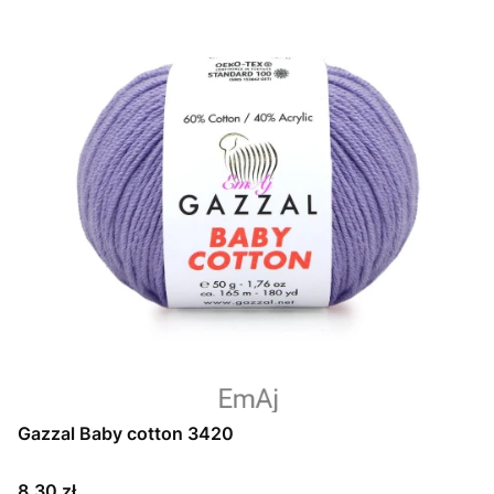
Gazzal Baby cotton 3420
Cena
8,30 zł