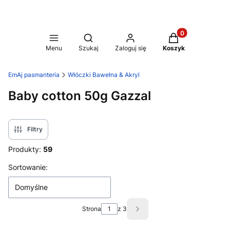
Produkty w koszy
Otwórz wyszukiwarkę
Menu
Szukaj
Zaloguj się
Koszyk
EmAj pasmanteria
Włóczki Bawełna & Akryl
Baby cotton 50g Gazzal
Filtry
Produkty:
59
Lista produktów
Sortowanie:
Domyślne
Strona
z 3
Następne produkty