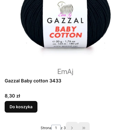
Gazzal Baby cotton 3433
Cena
8,30 zł
Do koszyka
Strona
z 3