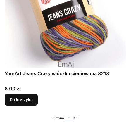
YarnArt Jeans Crazy włóczka cieniowana 8213
Cena
8,00 zł
Do koszyka
Strona
z 1