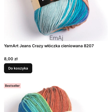
YarnArt Jeans Crazy włóczka cieniowana 8207
Cena
8,00 zł
Do koszyka
Bestseller