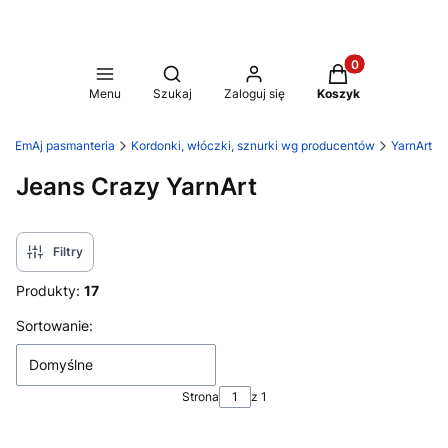
Produkty w koszy
Otwórz wyszukiwarkę
Menu
Szukaj
Zaloguj się
Koszyk
EmAj pasmanteria
Kordonki, włóczki, sznurki wg producentów
YarnArt
Jeans Crazy YarnArt
Filtry
Produkty:
17
Lista produktów
Sortowanie:
Domyślne
Strona
z 1