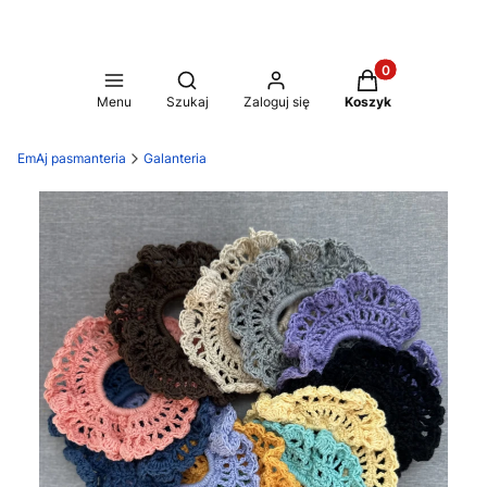
Produkty w koszy
Otwórz wyszukiwarkę
Menu
Szukaj
Zaloguj się
Koszyk
EmAj pasmanteria
Galanteria