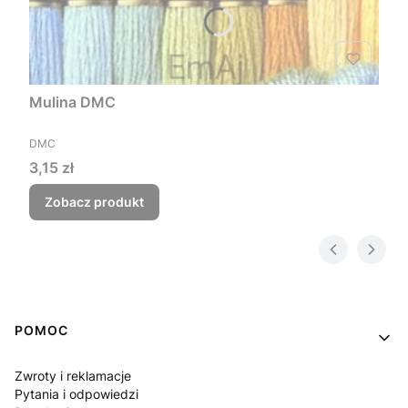
Mulina DMC
PRODUCENT
DMC
Cena
3,15 zł
Zobacz produkt
Linki w stopce
POMOC
Zwroty i reklamacje
Pytania i odpowiedzi