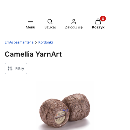
Produkty w koszy
Otwórz wyszukiwarkę
Menu
Szukaj
Zaloguj się
Koszyk
EmAj pasmanteria
Kordonki
Camellia YarnArt
Filtry