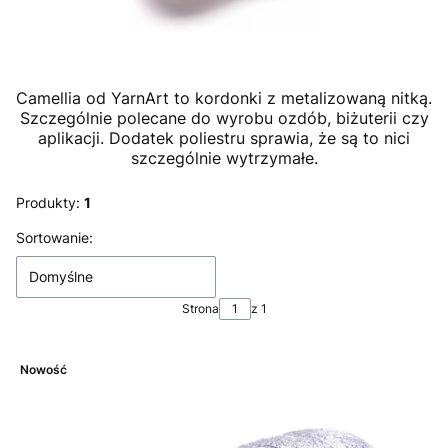
Camellia od YarnArt to kordonki z metalizowaną nitką.
Szczególnie polecane do wyrobu ozdób, biżuterii czy
aplikacji. Dodatek poliestru sprawia, że są to nici
szczególnie wytrzymałe.
Produkty:
1
Lista produktów
Sortowanie:
Domyślne
Strona
z 1
Nowość