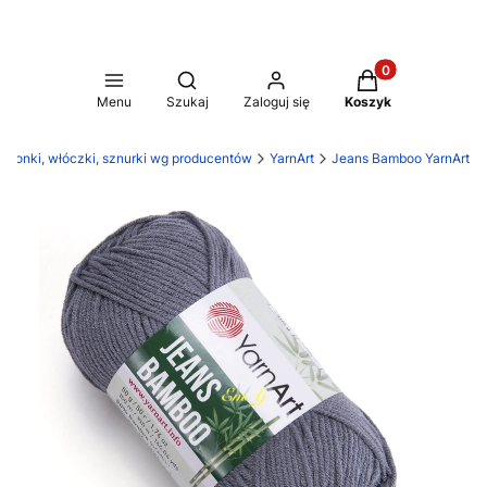
Produkty w koszy
Otwórz wyszukiwarkę
Menu
Szukaj
Zaloguj się
Koszyk
rdonki, włóczki, sznurki wg producentów
YarnArt
Jeans Bamboo YarnArt