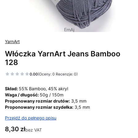
YarnArt
Włóczka YarnArt Jeans Bamboo
128
0.00
(Oceny: 0 Recenzje: 0)
Skład:
55% Bamboo, 45% akryl
Waga / długość:
50g / 150m
Proponowany rozmiar drutów:
3,5 mm
Proponowany rozmiar szydełka:
3,5 mm
Przejdź do pełnego opisu
Cena
8,30 zł
bez VAT