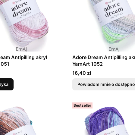
eam Antipilling akryl
Adore Dream Antipilling ak
1051
YarnArt 1052
Cena
16,40 zł
zyka
Powiadom mnie o dostępno
Bestseller