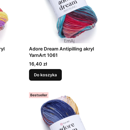
ryl
Adore Dream Antipilling akryl
YarnArt 1061
Cena
16,40 zł
Do koszyka
Bestseller