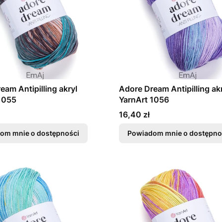
eam Antipilling akryl
Adore Dream Antipilling ak
1055
YarnArt 1056
Cena
16,40 zł
om mnie o dostępności
Powiadom mnie o dostępno