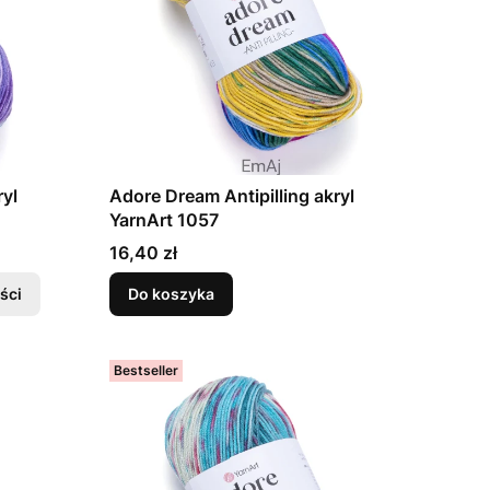
ryl
Adore Dream Antipilling akryl
YarnArt 1057
Cena
16,40 zł
ści
Do koszyka
Bestseller