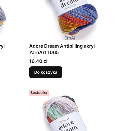
ryl
Adore Dream Antipilling akryl
YarnArt 1065
Cena
16,40 zł
Do koszyka
Bestseller