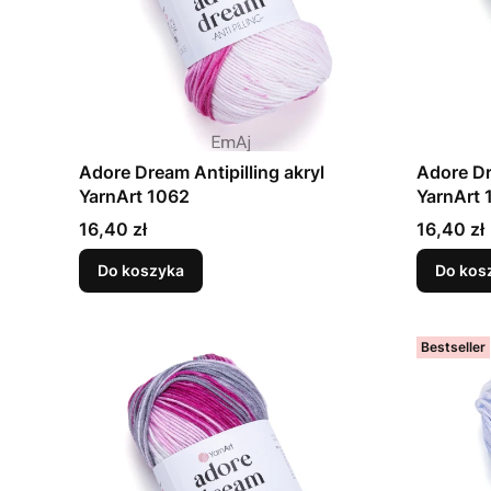
Adore Dream Antipilling akryl
Adore Dr
YarnArt 1062
YarnArt 
Cena
Cena
16,40 zł
16,40 zł
Do koszyka
Do kos
Bestseller