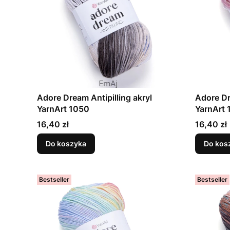
Adore Dream Antipilling akryl
Adore Dr
YarnArt 1050
YarnArt 
Cena
Cena
16,40 zł
16,40 zł
Do koszyka
Do kos
Bestseller
Bestseller