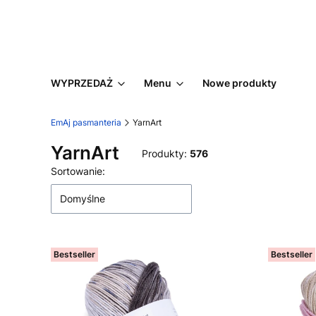
WYPRZEDAŻ
Menu
Nowe produkty
EmAj pasmanteria
YarnArt
YarnArt
Produkty:
576
Lista produktów
Sortowanie:
Domyślne
Bestseller
Bestseller