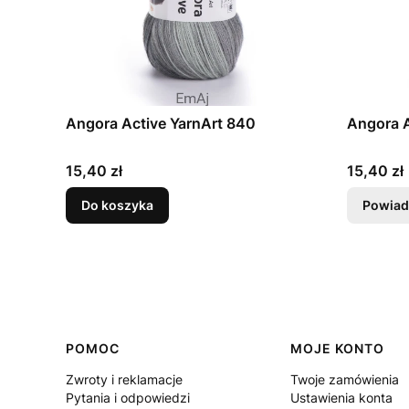
Angora Active YarnArt 840
Angora A
Cena
Cena
15,40 zł
15,40 zł
Do koszyka
Powiad
Linki w stopce
POMOC
MOJE KONTO
Zwroty i reklamacje
Twoje zamówienia
Pytania i odpowiedzi
Ustawienia konta