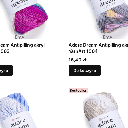
eam Antipilling akryl
Adore Dream Antipilling ak
1063
YarnArt 1064
Cena
16,40 zł
zyka
Do koszyka
Bestseller