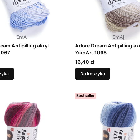
eam Antipilling akryl
Adore Dream Antipilling ak
1067
YarnArt 1068
Cena
16,40 zł
zyka
Do koszyka
Bestseller