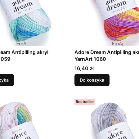
eam Antipilling akryl
Adore Dream Antipilling ak
1059
YarnArt 1060
Cena
16,40 zł
zyka
Do koszyka
Bestseller