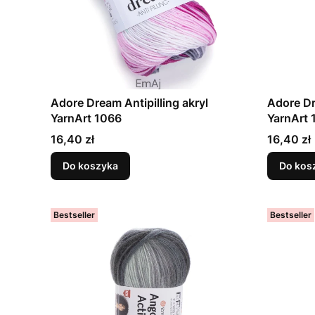
Adore Dream Antipilling akryl
Adore Dr
YarnArt 1066
YarnArt 
Cena
Cena
16,40 zł
16,40 zł
Do koszyka
Do kos
Bestseller
Bestseller