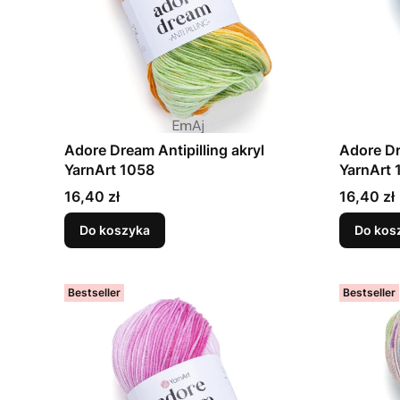
Adore Dream Antipilling akryl
Adore Dr
YarnArt 1058
YarnArt 
Cena
Cena
16,40 zł
16,40 zł
Do koszyka
Do kos
Bestseller
Bestseller