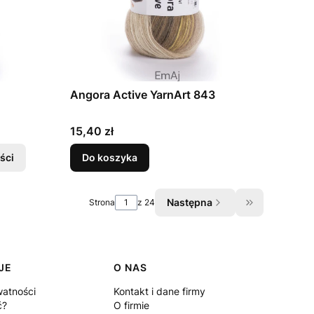
Angora Active YarnArt 843
Cena
15,40 zł
ści
Do koszyka
Następna
Strona
z 24
Przejdź do os
JE
O NAS
watności
Kontakt i dane firmy
ć?
O firmie