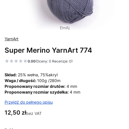
YarnArt
Super Merino YarnArt 774
0.00
(Oceny: 0 Recenzje: 0)
Skład:
25% wełna, 75%akryl
Waga / długość:
100g /280m
Proponowany rozmiar drutów:
4 mm
Proponowany rozmiar szydełka:
4 mm
Przejdź do pełnego opisu
Cena
12,50 zł
bez VAT