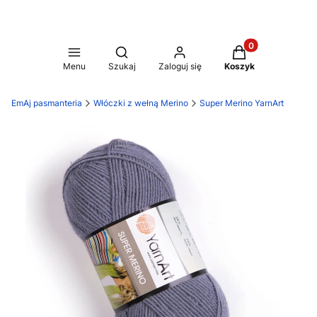
Produkty w koszy
Otwórz wyszukiwarkę
Menu
Szukaj
Zaloguj się
Koszyk
EmAj pasmanteria
Włóczki z wełną Merino
Super Merino YarnArt