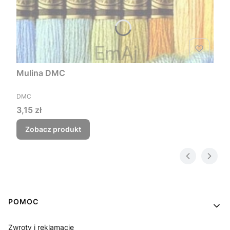
Mulina DMC
PRODUCENT
DMC
Cena
3,15 zł
Zobacz produkt
Linki w stopce
POMOC
Zwroty i reklamacje