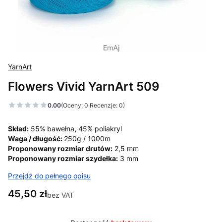
YarnArt
Flowers Vivid YarnArt 509
0.00
(Oceny: 0 Recenzje: 0)
Skład:
55% bawełna
,
45% poliakryl
Waga / długość:
250g / 1000m
Proponowany rozmiar drutów:
2,5 mm
Proponowany rozmiar szydełka:
3 mm
Przejdź do pełnego opisu
Cena
45,50 zł
bez VAT