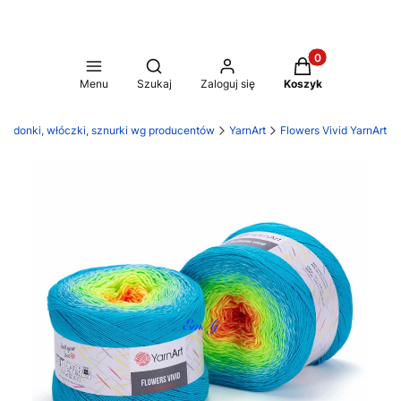
Produkty w koszy
Otwórz wyszukiwarkę
Menu
Szukaj
Zaloguj się
Koszyk
Kordonki, włóczki, sznurki wg producentów
YarnArt
Flowers Vivid YarnArt