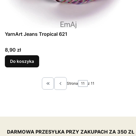
YarnArt Jeans Tropical 621
Cena
8,90 zł
Do koszyka
Strona
z 11
Wróć do pierwszej strony z produktami
DARMOWA PRZESYŁKA PRZY ZAKUPACH ZA 350 ZŁ