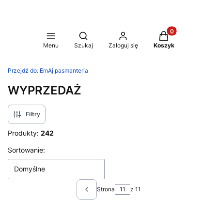
Produkty w koszy
Otwórz wyszukiwarkę
Menu
Szukaj
Zaloguj się
Koszyk
Przejdź do:
EmAj pasmanteria
WYPRZEDAŻ
Filtry
Produkty:
242
Lista produktów
Sortowanie:
Domyślne
Strona
z 11
Poprzednie produkty