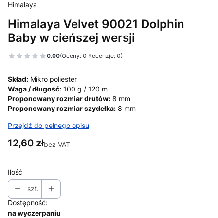
Himalaya
Himalaya Velvet 90021 Dolphin
Baby w cieńszej wersji
0.00
(Oceny: 0 Recenzje: 0)
Skład:
Mikro poliester
Waga / długość:
100 g / 120 m
Proponowany rozmiar drutów:
8 mm
Proponowany rozmiar szydełka:
8 mm
Przejdź do pełnego opisu
Cena
12,60 zł
bez VAT
Ilość
szt.
Dostępność:
na wyczerpaniu