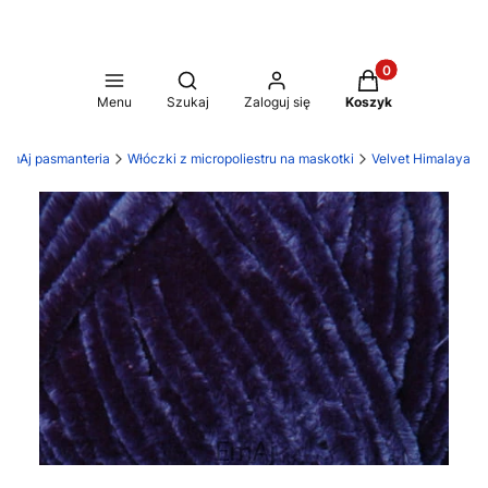
Produkty w koszy
Otwórz wyszukiwarkę
Menu
Szukaj
Zaloguj się
Koszyk
EmAj pasmanteria
Włóczki z micropoliestru na maskotki
Velvet Himalaya