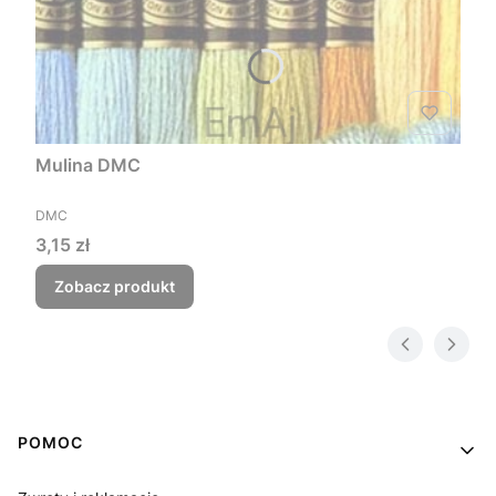
Mulina DMC
PRODUCENT
DMC
Cena
3,15 zł
Zobacz produkt
Linki w stopce
POMOC