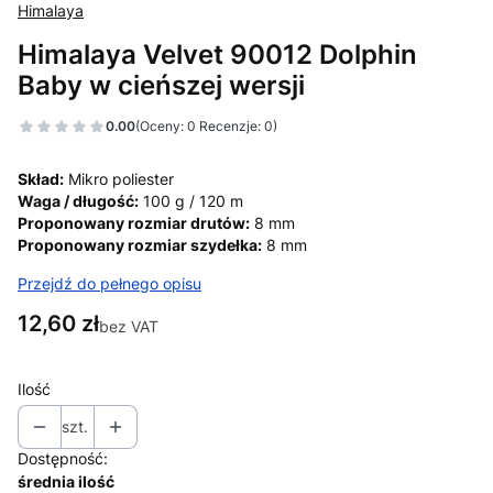
Himalaya
Himalaya Velvet 90012 Dolphin
Baby w cieńszej wersji
0.00
(Oceny: 0 Recenzje: 0)
Skład:
Mikro poliester
Waga / długość:
100 g / 120 m
Proponowany rozmiar drutów:
8 mm
Proponowany rozmiar szydełka:
8 mm
Przejdź do pełnego opisu
Cena
12,60 zł
bez VAT
Ilość
szt.
Dostępność:
średnia ilość