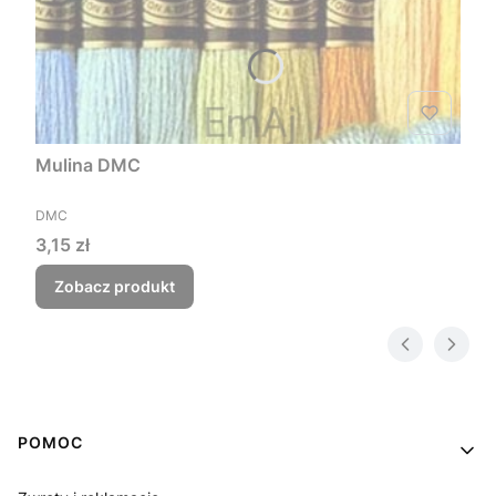
Mulina DMC
PRODUCENT
DMC
Cena
3,15 zł
Zobacz produkt
Linki w stopce
POMOC