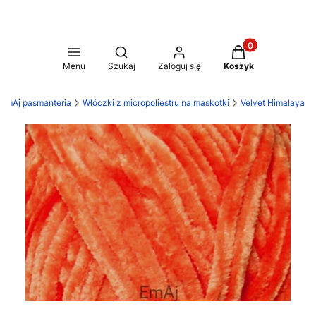
Produkty w koszy
Otwórz wyszukiwarkę
Menu
Szukaj
Zaloguj się
Koszyk
EmAj pasmanteria
Włóczki z micropoliestru na maskotki
Velvet Himalaya