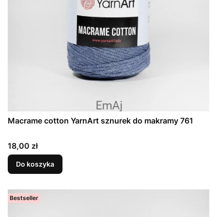
Macrame cotton YarnArt sznurek do makramy 761
Cena
18,00 zł
Do koszyka
Bestseller