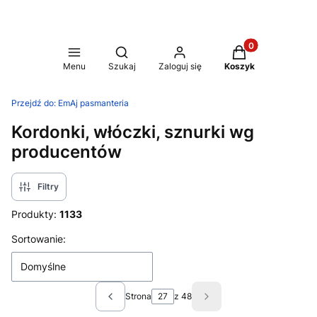
Produkty w koszy
Otwórz wyszukiwarkę
Menu
Szukaj
Zaloguj się
Koszyk
Przejdź do:
EmAj pasmanteria
Kordonki, włóczki, sznurki wg
producentów
Filtry
Produkty:
1133
Lista produktów
Sortowanie:
Domyślne
Strona
z 48
Poprzednie produkty
Następne produkty