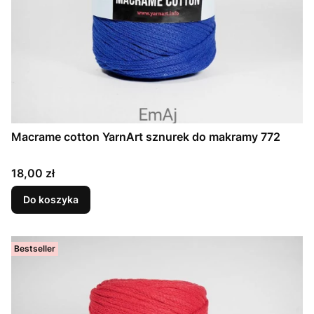
Macrame cotton YarnArt sznurek do makramy 772
Cena
18,00 zł
Do koszyka
Bestseller