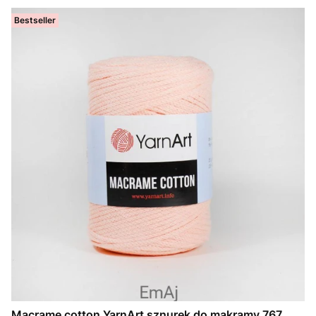
Bestseller
Macrame cotton YarnArt sznurek do makramy 767