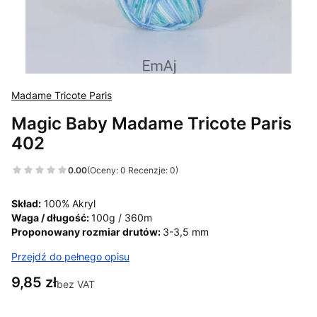
Madame Tricote Paris
Magic Baby Madame Tricote Paris
402
0.00
(Oceny: 0 Recenzje: 0)
Skład:
100% Akryl
Waga / długość:
100g / 360m
Proponowany rozmiar drutów:
3-3,5 mm
Przejdź do pełnego opisu
Cena
9,85 zł
bez VAT