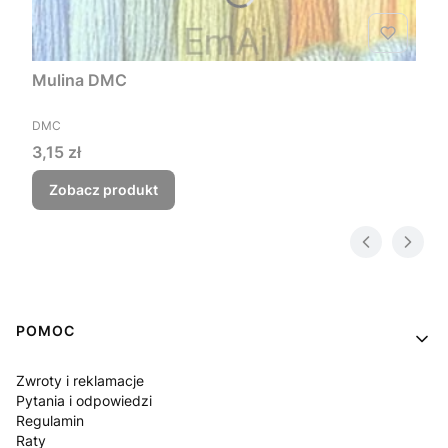
Mulina DMC
PRODUCENT
DMC
Cena
3,15 zł
Zobacz produkt
Linki w stopce
POMOC
Zwroty i reklamacje
Pytania i odpowiedzi
Regulamin
Raty