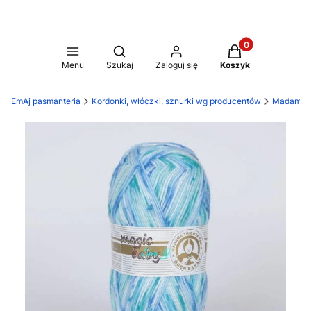
Produkty w koszy
Otwórz wyszukiwarkę
Menu
Szukaj
Zaloguj się
Koszyk
EmAj pasmanteria
Kordonki, włóczki, sznurki wg producentów
Madame Tr