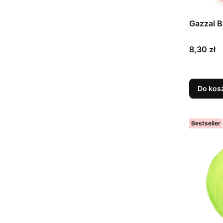
Gazzal B
Cena
8,30 zł
Do kos
Bestseller