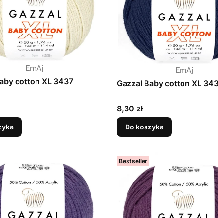
aby cotton XL 3437
Gazzal Baby cotton XL 34
Cena
8,30 zł
zyka
Do koszyka
Bestseller