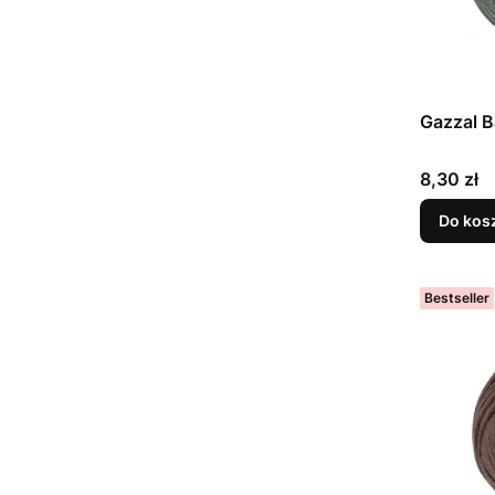
Gazzal B
Cena
8,30 zł
Do kos
Bestseller