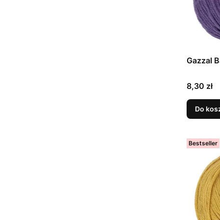
Gazzal B
Cena
8,30 zł
Do kos
Bestseller