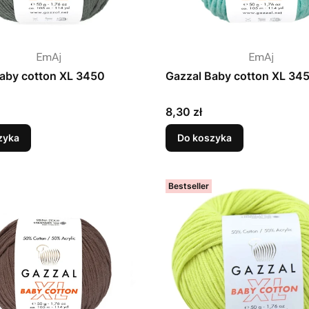
aby cotton XL 3450
Gazzal Baby cotton XL 34
Cena
8,30 zł
zyka
Do koszyka
Bestseller