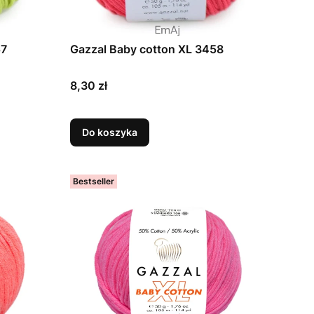
57
Gazzal Baby cotton XL 3458
Cena
8,30 zł
Do koszyka
Bestseller