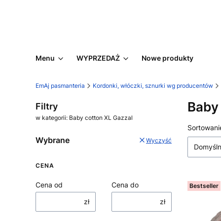
Menu
WYPRZEDAŻ
Nowe produkty
EmAj pasmanteria
Kordonki, włóczki, sznurki wg producentów
Baby 
Filtry
w kategorii: Baby cotton XL Gazzal
Lista
Sortowani
Wybrane
Wyczyść
Domyśl
CENA
Cena od
Cena do
Bestseller
zł
zł