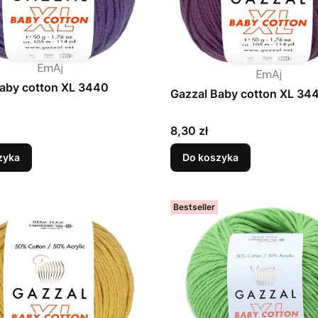
aby cotton XL 3440
Gazzal Baby cotton XL 34
Cena
8,30 zł
zyka
Do koszyka
Bestseller