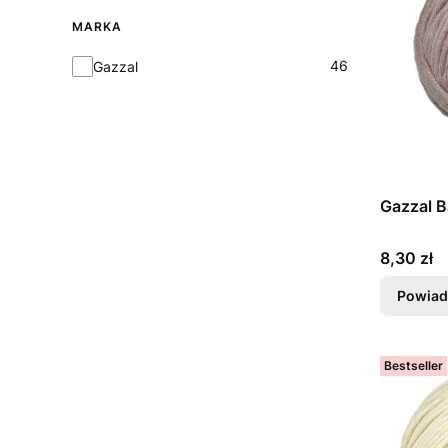
MARKA
Marka
46
Gazzal
Gazzal B
Cena
8,30 zł
Powiad
Bestseller