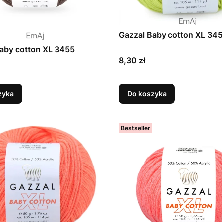
Gazzal Baby cotton XL 34
aby cotton XL 3455
Cena
8,30 zł
zyka
Do koszyka
Bestseller