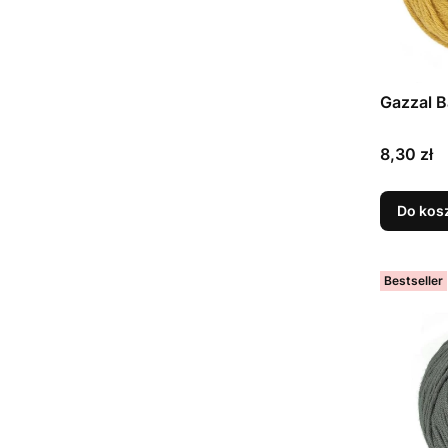
Gazzal B
Cena
8,30 zł
Do kos
Bestseller