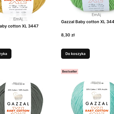
Gazzal Baby cotton XL 34
aby cotton XL 3447
Cena
8,30 zł
zyka
Do koszyka
Bestseller