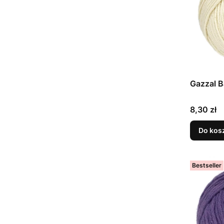
Gazzal B
Cena
8,30 zł
Do kos
Bestseller