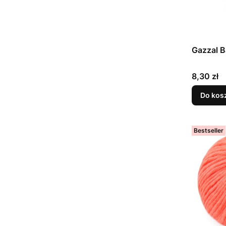
Gazzal B
Cena
8,30 zł
Do kos
Bestseller