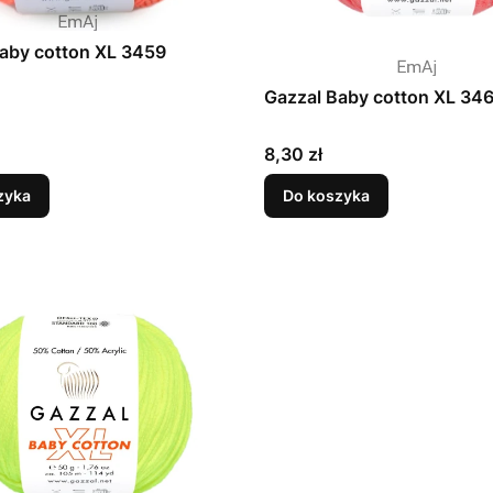
aby cotton XL 3459
Gazzal Baby cotton XL 34
Cena
8,30 zł
zyka
Do koszyka