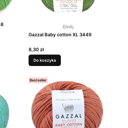
48
Gazzal Baby cotton XL 3449
Cena
8,30 zł
Do koszyka
Bestseller