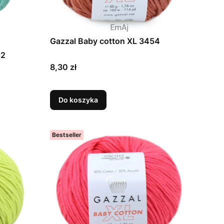
Gazzal Baby cotton XL 3454
52
Cena
8,30 zł
Do koszyka
Bestseller