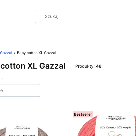
Gazzal
Baby cotton XL Gazzal
cotton XL Gazzal
Produkty:
46
 produktów
e:
ne
Bestseller