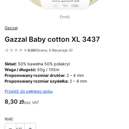
Gazzal
Gazzal Baby cotton XL 3437
0.00
(Oceny: 0 Recenzje: 0)
Skład:
50% bawełna 50% poliakryl
Waga / długość:
50g / 105m
Proponowany rozmiar drutów:
2 – 4 mm
Proponowany rozmiar szydełka:
2 – 4 mm
Przejdź do pełnego opisu
Cena
8,30 zł
bez VAT
Ilość
szt.