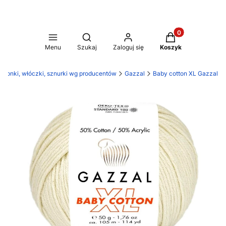
Produkty w koszy
Otwórz wyszukiwarkę
Menu
Szukaj
Zaloguj się
Koszyk
rdonki, włóczki, sznurki wg producentów
Gazzal
Baby cotton XL Gazzal