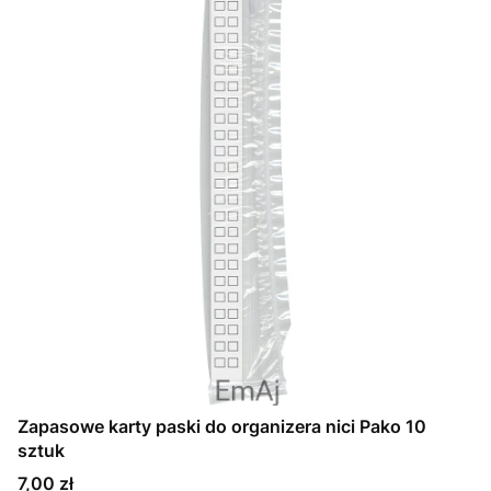
Zapasowe karty paski do organizera nici Pako 10
sztuk
Cena
7,00 zł