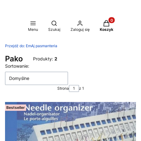
Produkty w koszy
Otwórz wyszukiwarkę
Menu
Szukaj
Zaloguj się
Koszyk
Przejdź do:
EmAj pasmanteria
Pako
Produkty:
2
Lista produktów
Sortowanie:
Domyślne
Strona
z 1
Bestseller