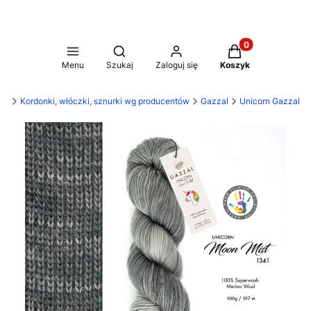
Produkty w koszy
Otwórz wyszukiwarkę
Menu
Szukaj
Zaloguj się
Koszyk
ria
Kordonki, włóczki, sznurki wg producentów
Gazzal
Unicorn Gazzal