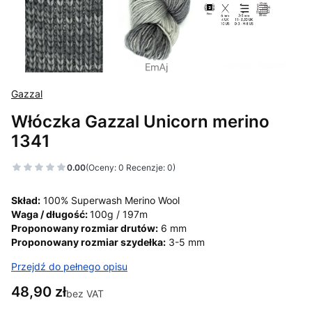
Gazzal
Włóczka Gazzal Unicorn merino
1341
0.00
(Oceny: 0 Recenzje: 0)
Skład:
100% Superwash Merino Wool
Waga / długość:
100g / 197m
Proponowany rozmiar drutów:
6 mm
Proponowany rozmiar szydełka:
3-5 mm
Przejdź do pełnego opisu
Cena
48,90 zł
bez VAT