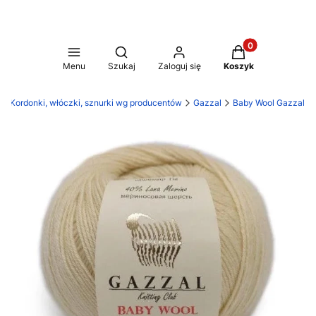
Produkty w koszy
Otwórz wyszukiwarkę
Menu
Szukaj
Zaloguj się
Koszyk
Kordonki, włóczki, sznurki wg producentów
Gazzal
Baby Wool Gazzal