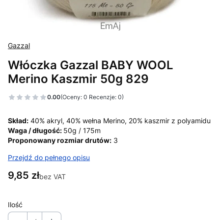
Gazzal
Włóczka Gazzal BABY WOOL
Merino Kaszmir 50g 829
0.00
(Oceny: 0 Recenzje: 0)
Skład:
40% akryl, 40% wełna Merino, 20% kaszmir z polyamidu
Waga / długość:
50g / 175m
Proponowany rozmiar drutów:
3
Przejdź do pełnego opisu
Cena
9,85 zł
bez VAT
Ilość