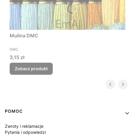
Mulina DMC
PRODUCENT
DMC
Cena
3,15 zł
Zobacz produkt
Linki w stopce
POMOC
Zwroty i reklamacje
Pytania i odpowiedzi