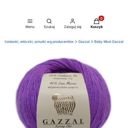
Produkty w koszy
Otwórz wyszukiwarkę
Menu
Szukaj
Zaloguj się
Koszyk
Kordonki, włóczki, sznurki wg producentów
Gazzal
Baby Wool Gazzal