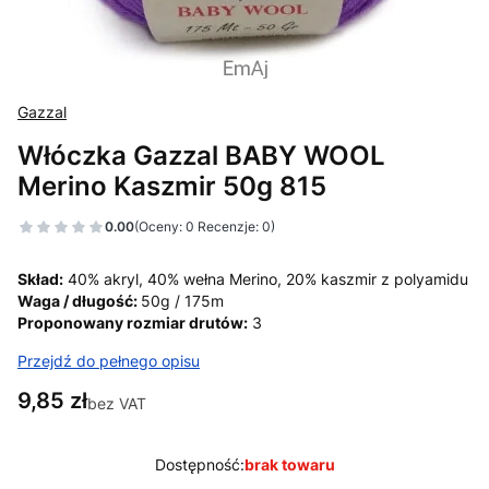
Gazzal
Włóczka Gazzal BABY WOOL
Merino Kaszmir 50g 815
0.00
(Oceny: 0 Recenzje: 0)
Skład:
40% akryl, 40% wełna Merino, 20% kaszmir z polyamidu
Waga / długość:
50g / 175m
Proponowany rozmiar drutów:
3
Przejdź do pełnego opisu
Cena
9,85 zł
bez VAT
Dostępność:
brak towaru