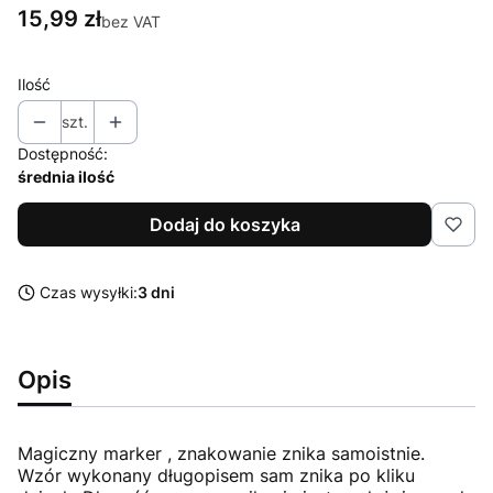
Cena
15,99 zł
bez VAT
Ilość
szt.
Dostępność:
średnia ilość
Dodaj do koszyka
Czas wysyłki:
3 dni
Opis
Magiczny marker , znakowanie znika samoistnie.
Wzór wykonany długopisem sam znika po kliku