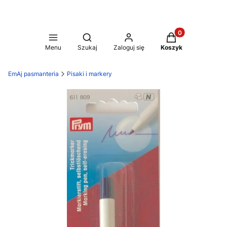
Produkty w koszy
Otwórz wyszukiwarkę
Menu
Szukaj
Zaloguj się
Koszyk
EmAj pasmanteria
Pisaki i markery