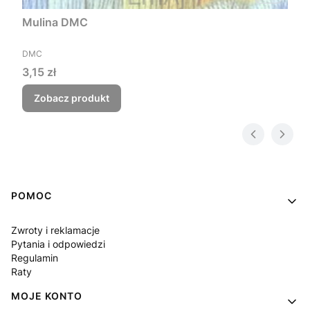
Mulina DMC
PRODUCENT
DMC
Cena
3,15 zł
Zobacz produkt
Linki w stopce
POMOC
Zwroty i reklamacje
Pytania i odpowiedzi
Regulamin
Raty
MOJE KONTO