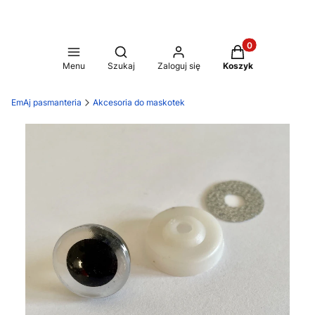
Produkty w koszy
Otwórz wyszukiwarkę
Menu
Szukaj
Zaloguj się
Koszyk
EmAj pasmanteria
Akcesoria do maskotek