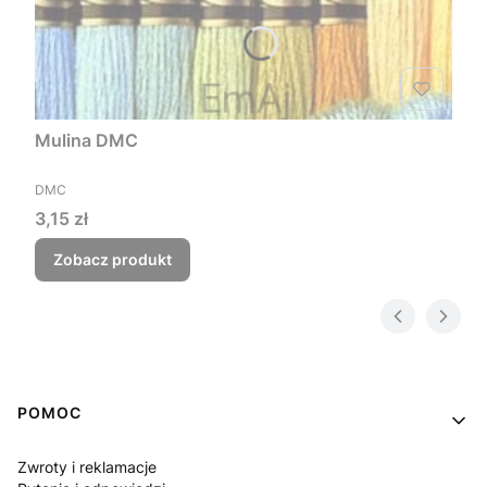
Mulina DMC
PRODUCENT
DMC
Cena
3,15 zł
Zobacz produkt
Linki w stopce
POMOC
Zwroty i reklamacje