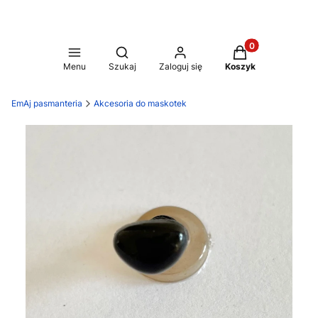
Produkty w koszy
Otwórz wyszukiwarkę
Menu
Szukaj
Zaloguj się
Koszyk
EmAj pasmanteria
Akcesoria do maskotek