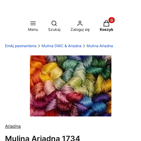
Produkty w koszy
Otwórz wyszukiwarkę
Menu
Szukaj
Zaloguj się
Koszyk
EmAj pasmanteria
Mulina DMC & Ariadna
Mulina Ariadna
Ariadna
Mulina Ariadna 1734