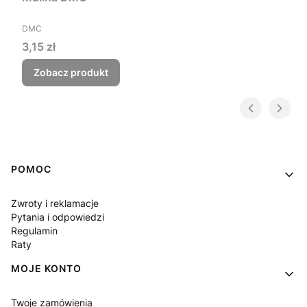
PRODUCENT
DMC
Cena
3,15 zł
Zobacz produkt
Linki w stopce
POMOC
Zwroty i reklamacje
Pytania i odpowiedzi
Regulamin
Raty
MOJE KONTO
Twoje zamówienia