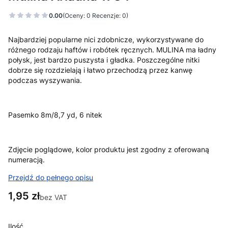
0.00
(Oceny: 0 Recenzje: 0)
Najbardziej popularne nici zdobnicze, wykorzystywane do
różnego rodzaju haftów i robótek ręcznych. MULINA ma ładny
połysk, jest bardzo puszysta i gładka. Poszczególne nitki
dobrze się rozdzielają i łatwo przechodzą przez kanwę
podczas wyszywania.
Pasemko 8m/8,7 yd, 6 nitek
Zdjęcie poglądowe, kolor produktu jest zgodny z oferowaną
numeracją.
Przejdź do pełnego opisu
Cena
1,95 zł
bez VAT
Ilość