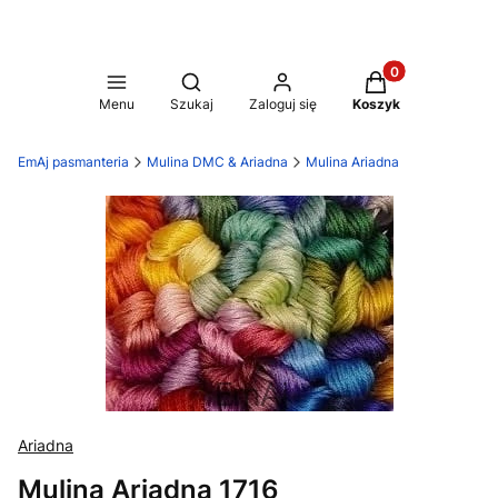
Produkty w koszy
Otwórz wyszukiwarkę
Menu
Szukaj
Zaloguj się
Koszyk
EmAj pasmanteria
Mulina DMC & Ariadna
Mulina Ariadna
Ariadna
Mulina Ariadna 1716