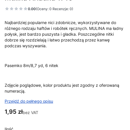
0.00
(Oceny: 0 Recenzje: 0)
Najbardziej popularne nici zdobnicze, wykorzystywane do
różnego rodzaju haftów i robótek ręcznych. MULINA ma ładny
połysk, jest bardzo puszysta i gładka. Poszczególne nitki
dobrze się rozdzielają i łatwo przechodzą przez kanwę
podczas wyszywania.
Pasemko 8m/8,7 yd, 6 nitek
Zdjęcie poglądowe, kolor produktu jest zgodny z oferowaną
numeracją.
Przejdź do pełnego opisu
Cena
1,95 zł
bez VAT
Ilość