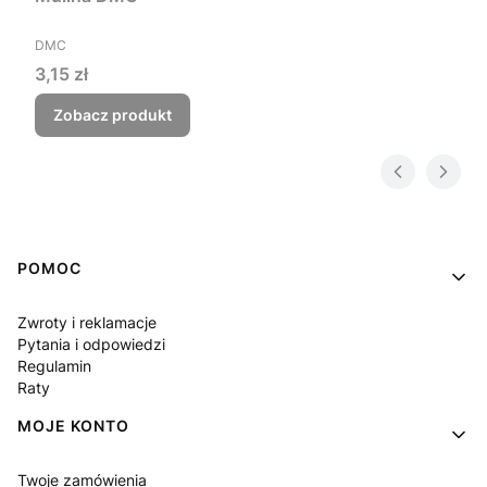
PRODUCENT
DMC
Cena
3,15 zł
Zobacz produkt
Linki w stopce
POMOC
Zwroty i reklamacje
Pytania i odpowiedzi
Regulamin
Raty
MOJE KONTO
Twoje zamówienia