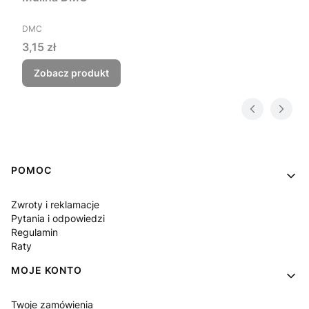
PRODUCENT
DMC
Cena
3,15 zł
Zobacz produkt
Linki w stopce
POMOC
Zwroty i reklamacje
Pytania i odpowiedzi
Regulamin
Raty
MOJE KONTO
Twoje zamówienia