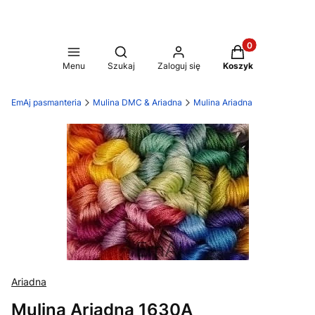
Produkty w koszy
Otwórz wyszukiwarkę
Menu
Szukaj
Zaloguj się
Koszyk
EmAj pasmanteria
Mulina DMC & Ariadna
Mulina Ariadna
Ariadna
Mulina Ariadna 1630A