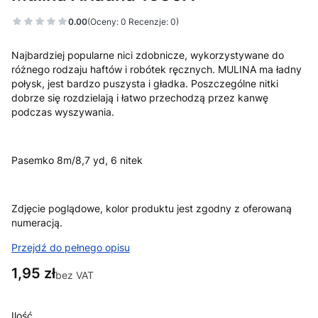
0.00
(Oceny: 0 Recenzje: 0)
Najbardziej popularne nici zdobnicze, wykorzystywane do
różnego rodzaju haftów i robótek ręcznych. MULINA ma ładny
połysk, jest bardzo puszysta i gładka. Poszczególne nitki
dobrze się rozdzielają i łatwo przechodzą przez kanwę
podczas wyszywania.
Pasemko 8m/8,7 yd, 6 nitek
Zdjęcie poglądowe, kolor produktu jest zgodny z oferowaną
numeracją.
Przejdź do pełnego opisu
Cena
1,95 zł
bez VAT
Ilość