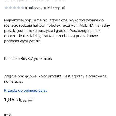
0.00
(Oceny: 0 Recenzje: 0)
Najbardziej popularne nici zdobnicze, wykorzystywane do
różnego rodzaju haftów i robótek ręcznych. MULINA ma ładny
połysk, jest bardzo puszysta i gładka. Poszczególne nitki
dobrze się rozdzielają i łatwo przechodzą przez kanwę
podczas wyszywania.
Pasemko 8m/8,7 yd, 6 nitek
Zdjęcie poglądowe, kolor produktu jest zgodny z oferowaną
numeracją.
Przejdź do pełnego opisu
Cena
1,95 zł
bez VAT
Ilość