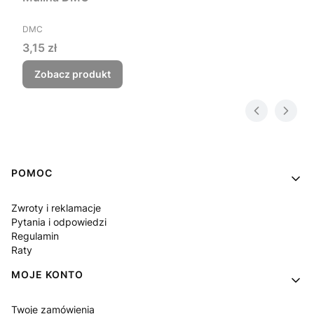
PRODUCENT
DMC
Cena
3,15 zł
Zobacz produkt
Linki w stopce
POMOC
Zwroty i reklamacje
Pytania i odpowiedzi
Regulamin
Raty
MOJE KONTO
Twoje zamówienia