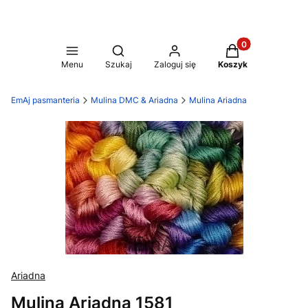
Produkty w koszy
Otwórz wyszukiwarkę
Menu
Szukaj
Zaloguj się
Koszyk
EmAj pasmanteria
Mulina DMC & Ariadna
Mulina Ariadna
Ariadna
Mulina Ariadna 1581