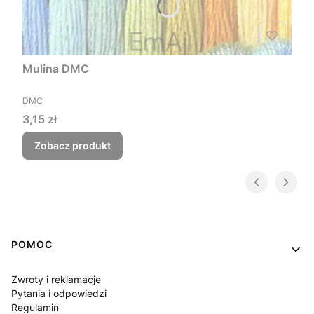
Mulina DMC
PRODUCENT
DMC
Cena
3,15 zł
Zobacz produkt
Linki w stopce
POMOC
Zwroty i reklamacje
Pytania i odpowiedzi
Regulamin