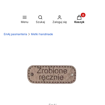
Produkty w koszy
Otwórz wyszukiwarkę
Menu
Szukaj
Zaloguj się
Koszyk
EmAj pasmanteria
Metki handmade