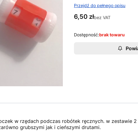
Przejdź do pełnego opisu
Cena
6,50 zł
bez VAT
Dostępność:
brak towaru
Powi
a oczek w rzędach podczas robótek ręcznych. w zestawie 2 
arówno grubszymi jak i cieńszymi drutami.