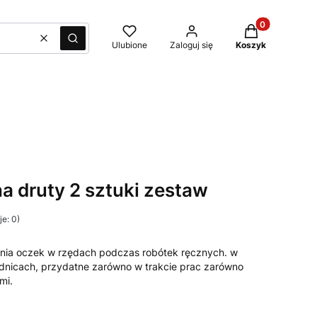
Produkty w kos
Wyczyść
Szukaj
Ulubione
Zaloguj się
Koszyk
a druty 2 sztuki zestaw
e: 0)
zenia oczek w rzędach podczas robótek ręcznych. w
ednicach, przydatne zarówno w trakcie prac zarówno
mi.