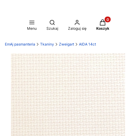
Produkty w koszy
Otwórz wyszukiwarkę
Menu
Szukaj
Zaloguj się
Koszyk
EmAj pasmanteria
Tkaniny
Zweigart
AIDA 14ct