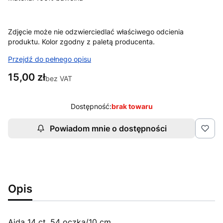
Zdjęcie może nie odzwierciedlać właściwego odcienia
produktu. Kolor zgodny z paletą producenta.
Przejdź do pełnego opisu
Cena
15,00 zł
bez VAT
Dostępność:
brak towaru
Powiadom mnie o dostępności
Opis
Aida 14 ct, 54 oczka/10 cm.