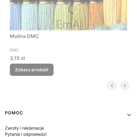
Mulina DMC
PRODUCENT
DMC
Cena
3,15 zł
Zobacz produkt
Linki w stopce
POMOC
Zwroty i reklamacje
Pytania i odpowiedzi