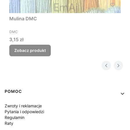
Mulina DMC
PRODUCENT
DMC
Cena
3,15 zł
Zobacz produkt
Linki w stopce
POMOC
Zwroty i reklamacje
Pytania i odpowiedzi
Regulamin
Raty