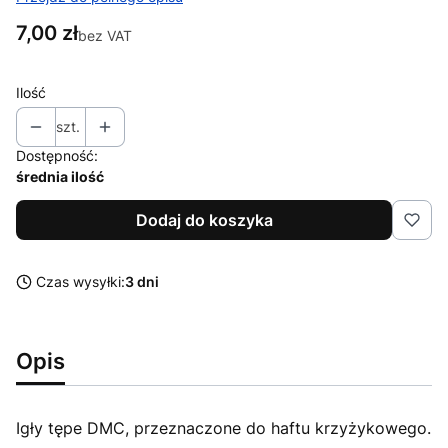
Cena
7,00 zł
bez VAT
Ilość
szt.
Dostępność:
średnia ilość
Dodaj do koszyka
Czas wysyłki:
3 dni
Opis
Igły tępe DMC, przeznaczone do haftu krzyżykowego.