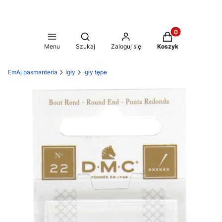
Produkty w koszy
Otwórz wyszukiwarkę
Menu
Szukaj
Zaloguj się
Koszyk
EmAj pasmanteria
Igły
Igły tępe