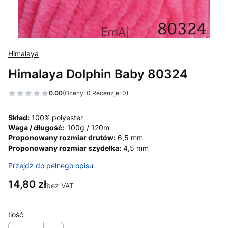
Himalaya
Himalaya Dolphin Baby 80324
0.00
(Oceny: 0 Recenzje: 0)
Skład:
100% polyester
Waga / długość:
100g / 120m
Proponowany rozmiar drutów:
6,5 mm
Proponowany rozmiar szydełka:
4,5 mm
Przejdź do pełnego opisu
Cena
14,80 zł
bez VAT
Ilość