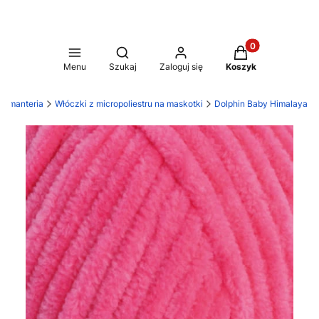
Produkty w koszy
Otwórz wyszukiwarkę
Menu
Szukaj
Zaloguj się
Koszyk
asmanteria
Włóczki z micropoliestru na maskotki
Dolphin Baby Himalaya