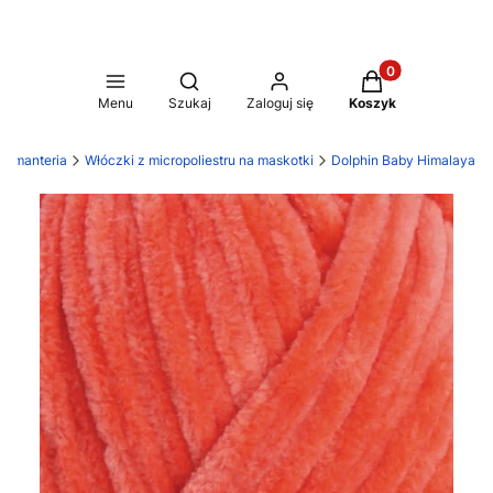
Produkty w koszy
Otwórz wyszukiwarkę
Menu
Szukaj
Zaloguj się
Koszyk
asmanteria
Włóczki z micropoliestru na maskotki
Dolphin Baby Himalaya