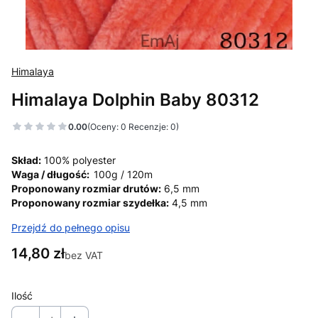
Himalaya
Himalaya Dolphin Baby 80312
0.00
(Oceny: 0 Recenzje: 0)
Skład:
100% polyester
Waga / długość:
100g / 120m
Proponowany rozmiar drutów:
6,5 mm
Proponowany rozmiar szydełka:
4,5 mm
Przejdź do pełnego opisu
Cena
14,80 zł
bez VAT
Ilość