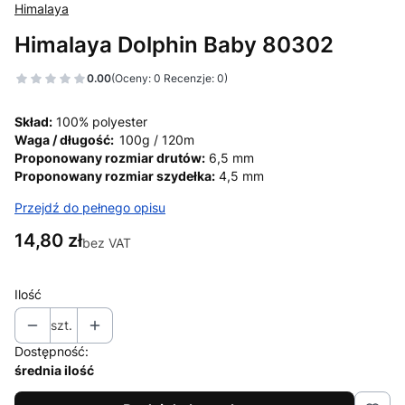
Himalaya
Himalaya Dolphin Baby 80302
0.00
(Oceny: 0 Recenzje: 0)
Skład:
100% polyester
Waga / długość:
100g / 120m
Proponowany rozmiar drutów:
6,5 mm
Proponowany rozmiar szydełka:
4,5 mm
Przejdź do pełnego opisu
Cena
14,80 zł
bez VAT
Ilość
szt.
Dostępność:
średnia ilość