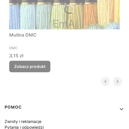
Mulina DMC
PRODUCENT
DMC
Cena
3,15 zł
Zobacz produkt
Linki w stopce
POMOC
Zwroty i reklamacje
Pytania i odpowiedzi