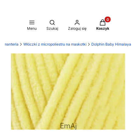
Produkty w koszy
Otwórz wyszukiwarkę
Menu
Szukaj
Zaloguj się
Koszyk
asmanteria
Włóczki z micropoliestru na maskotki
Dolphin Baby Himalaya