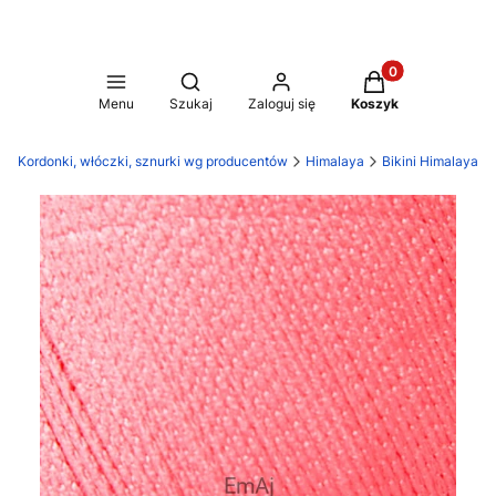
Produkty w koszy
Otwórz wyszukiwarkę
Menu
Szukaj
Zaloguj się
Koszyk
Kordonki, włóczki, sznurki wg producentów
Himalaya
Bikini Himalaya