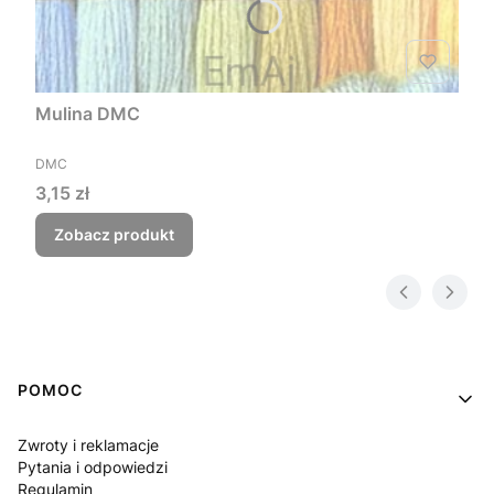
Mulina DMC
PRODUCENT
DMC
Cena
3,15 zł
Zobacz produkt
Linki w stopce
POMOC
Zwroty i reklamacje
Pytania i odpowiedzi
Regulamin