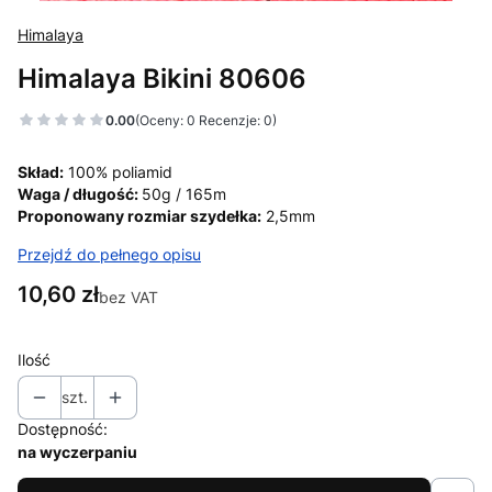
Himalaya
Himalaya Bikini 80606
0.00
(Oceny: 0 Recenzje: 0)
Skład:
100% poliamid
Waga / długość:
50g / 165m
Proponowany rozmiar szydełka:
2,5mm
Przejdź do pełnego opisu
Cena
10,60 zł
bez VAT
Ilość
szt.
Dostępność:
na wyczerpaniu