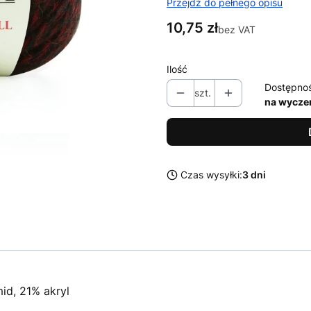
Przejdź do pełnego opisu
Cena
10,75 zł
bez VAT
Ilość
Dostępno
szt.
na wycze
Czas wysyłki:
3 dni
id, 21% akryl