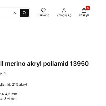
Produkty w kos
Wyczyść
Szukaj
Ulubione
Zaloguj się
Koszyk
ll merino akryl poliamid 13950
e: 0)
liamid, 21% akryl
:
4-4,5 mm
a:
3-4 mm