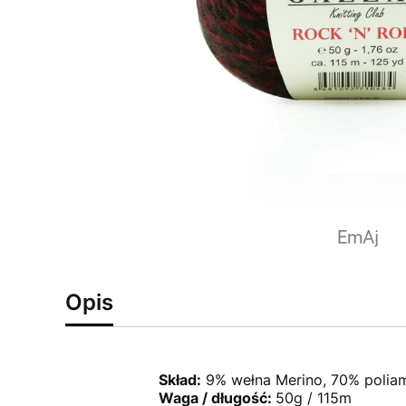
Opis
Skład:
9% wełna Merino, 70% poliam
Waga / długość:
50g / 115m