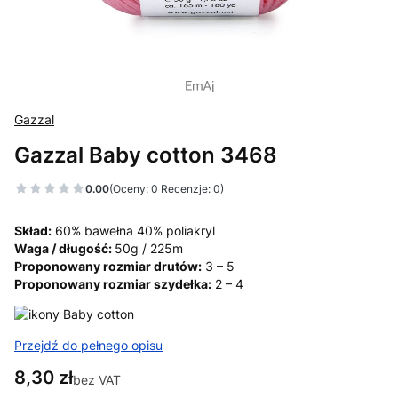
Gazzal
Gazzal Baby cotton 3468
0.00
(Oceny: 0 Recenzje: 0)
Skład:
60% bawełna 40% poliakryl
Waga / długość:
50g / 225m
Proponowany rozmiar drutów:
3 – 5
Proponowany rozmiar szydełka:
2 – 4
Przejdź do pełnego opisu
Cena
8,30 zł
bez VAT