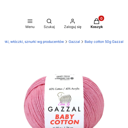
Produkty w koszy
Otwórz wyszukiwarkę
Menu
Szukaj
Zaloguj się
Koszyk
donki, włóczki, sznurki wg producentów
Gazzal
Baby cotton 50g Gazzal