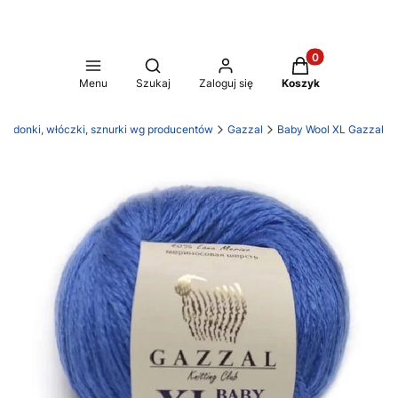
Produkty w koszy
Otwórz wyszukiwarkę
Menu
Szukaj
Zaloguj się
Koszyk
Kordonki, włóczki, sznurki wg producentów
Gazzal
Baby Wool XL Gazzal