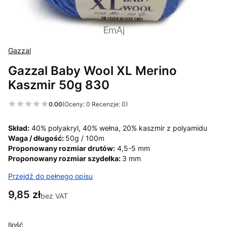
Gazzal
Gazzal Baby Wool XL Merino
Kaszmir 50g 830
0.00
(Oceny: 0 Recenzje: 0)
Skład:
40% polyakryl, 40% wełna, 20% kaszmir z polyamidu
Waga / długość:
50g / 100m
Proponowany rozmiar drutów:
4,5-5 mm
Proponowany rozmiar szydełka:
3 mm
Przejdź do pełnego opisu
Cena
9,85 zł
bez VAT
Ilość