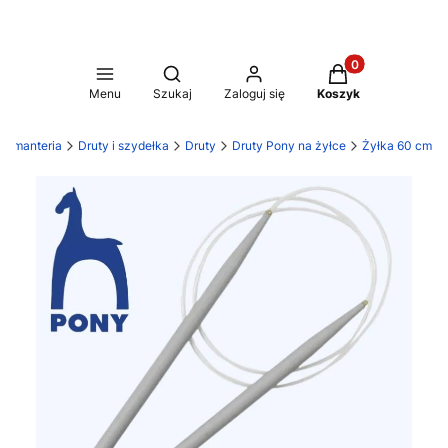
Produkty w koszy
Otwórz wyszukiwarkę
Menu
Szukaj
Zaloguj się
Koszyk
asmanteria
Druty i szydełka
Druty
Druty Pony na żyłce
Żyłka 60 cm