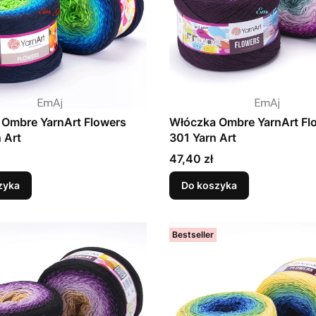
 Ombre YarnArt Flowers
Włóczka Ombre YarnArt Fl
 Art
301 Yarn Art
Cena
47,40 zł
zyka
Do koszyka
Bestseller