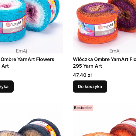
 Ombre YarnArt Flowers
Włóczka Ombre YarnArt Fl
 Art
295 Yarn Art
Cena
47,40 zł
zyka
Do koszyka
Bestseller