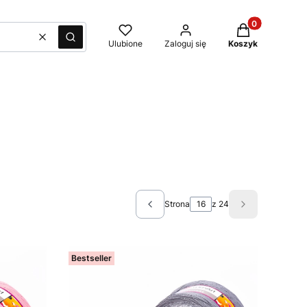
Produkty w kos
Wyczyść
Szukaj
Ulubione
Zaloguj się
Koszyk
Strona
z 24
Poprzednie produkty
Następne pro
Bestseller