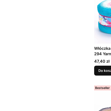
Włóczka
294 Yarn
Cena
47,40 zł
Do kos
Bestseller