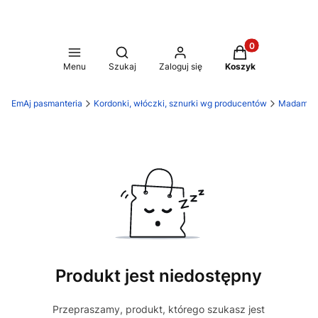
Produkty w koszy
Otwórz wyszukiwarkę
Menu
Szukaj
Zaloguj się
Koszyk
EmAj pasmanteria
Kordonki, włóczki, sznurki wg producentów
Madame Tr
Produkt jest niedostępny
Przepraszamy, produkt, którego szukasz jest