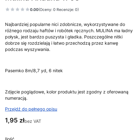
0.00
(Oceny: 0 Recenzje: 0)
Najbardziej popularne nici zdobnicze, wykorzystywane do
różnego rodzaju haftów i robótek ręcznych. MULINA ma ładny
połysk, jest bardzo puszysta i gładka. Poszczególne nitki
dobrze się rozdzielają i łatwo przechodzą przez kanwę
podczas wyszywania.
Pasemko 8m/8,7 yd, 6 nitek
Zdjęcie poglądowe, kolor produktu jest zgodny z oferowaną
numeracją.
Przejdź do pełnego opisu
Cena
1,95 zł
bez VAT
Ilość