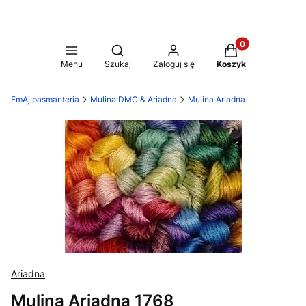
Produkty w koszy
Otwórz wyszukiwarkę
Menu
Szukaj
Zaloguj się
Koszyk
EmAj pasmanteria
Mulina DMC & Ariadna
Mulina Ariadna
Ariadna
Mulina Ariadna 1768