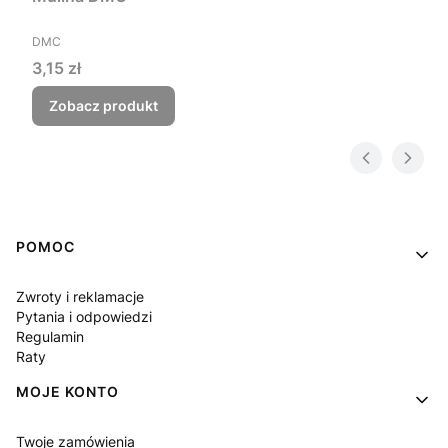
PRODUCENT
DMC
Cena
3,15 zł
Zobacz produkt
Linki w stopce
POMOC
Zwroty i reklamacje
Pytania i odpowiedzi
Regulamin
Raty
MOJE KONTO
Twoje zamówienia