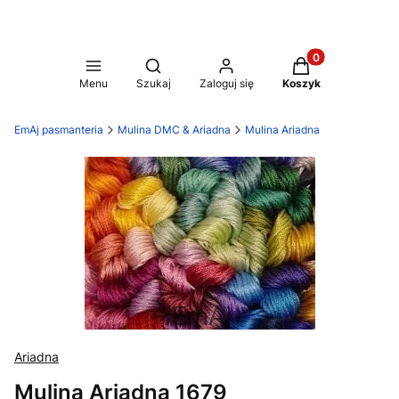
Produkty w koszy
Otwórz wyszukiwarkę
Menu
Szukaj
Zaloguj się
Koszyk
EmAj pasmanteria
Mulina DMC & Ariadna
Mulina Ariadna
Ariadna
Mulina Ariadna 1679