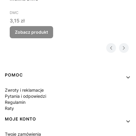
PRODUCENT
DMC
Cena
3,15 zł
Zobacz produkt
Linki w stopce
POMOC
Zwroty i reklamacje
Pytania i odpowiedzi
Regulamin
Raty
MOJE KONTO
Twoje zamówienia