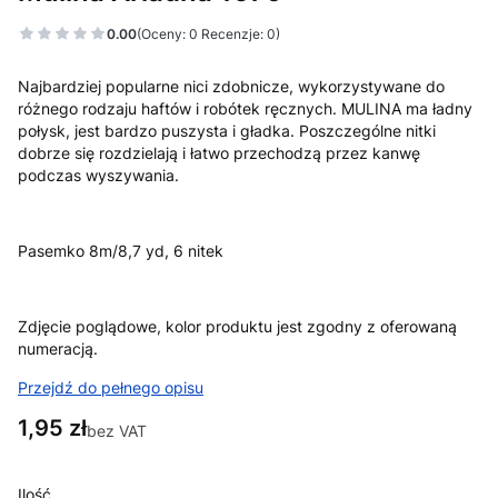
0.00
(Oceny: 0 Recenzje: 0)
Najbardziej popularne nici zdobnicze, wykorzystywane do
różnego rodzaju haftów i robótek ręcznych. MULINA ma ładny
połysk, jest bardzo puszysta i gładka. Poszczególne nitki
dobrze się rozdzielają i łatwo przechodzą przez kanwę
podczas wyszywania.
Pasemko 8m/8,7 yd, 6 nitek
Zdjęcie poglądowe, kolor produktu jest zgodny z oferowaną
numeracją.
Przejdź do pełnego opisu
Cena
1,95 zł
bez VAT
Ilość