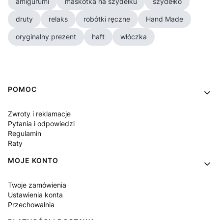
amigurumi
maskotka na szydełku
szydełko
druty
relaks
robótki ręczne
Hand Made
oryginalny prezent
haft
włóczka
Linki w stopce
POMOC
Zwroty i reklamacje
Pytania i odpowiedzi
Regulamin
Raty
MOJE KONTO
Twoje zamówienia
Ustawienia konta
Przechowalnia